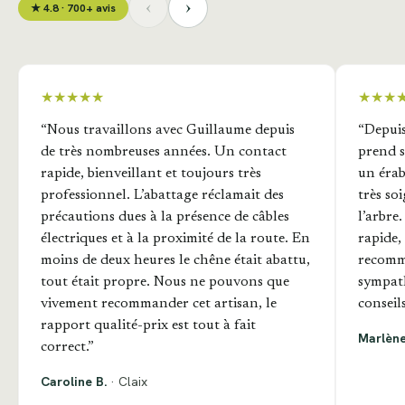
‹
›
★ 4.8 · 700+ avis
★★★★★
★★★
“Nous travaillons avec Guillaume depuis
“Depui
de très nombreuses années. Un contact
prend s
rapide, bienveillant et toujours très
un érab
professionnel. L’abattage réclamait des
très so
précautions dues à la présence de câbles
l’arbre
électriques et à la proximité de la route. En
rapide,
moins de deux heures le chêne était abattu,
recomm
tout était propre. Nous ne pouvons que
sympath
vivement recommander cet artisan, le
conseils
rapport qualité-prix est tout à fait
Marlène
correct.”
Caroline B.
· Claix