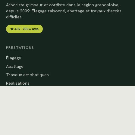
Arboriste grimpeur et cordiste dans la région grenobloise,
depuis 2009. Élagage raisonné, abattage et travaux d’accès
difficiles.
★ 4.8 · 700+ avis
PRESTATIONS
Élagage
Abattage
Travaux acrobatiques
Réalisations
CONTACT
06 60 17 35 39
artkebia@gmail.com
27 bis chemin du Mollard
38640 Claix