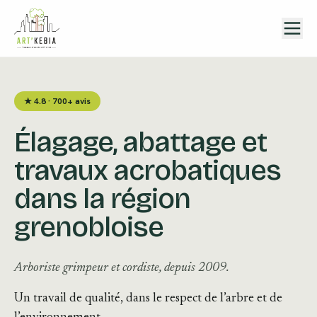
Aller au contenu
★ 4.8 · 700+ avis
Élagage, abattage et
travaux acrobatiques
dans la région
grenobloise
Arboriste grimpeur et cordiste, depuis 2009.
Un travail de qualité, dans le respect de l’arbre et de