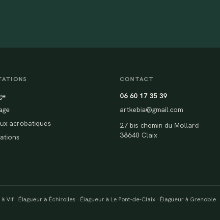
TATIONS
CONTACT
ge
06 60 17 35 39
age
artkebia@gmail.com
ux acrobatiques
27 bis chemin du Mollard
38640 Claix
sations
 à Vif
·
Élagueur à Échirolles
·
Élagueur à Le Pont-de-Claix
·
Élagueur à Grenoble