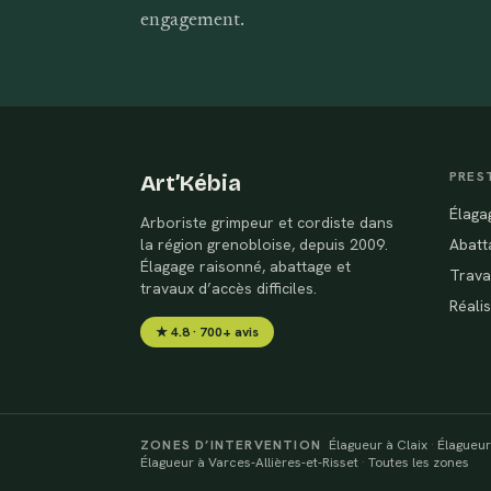
engagement.
PRES
Art’Kébia
Élaga
Arboriste grimpeur et cordiste dans
la région grenobloise, depuis 2009.
Abatt
Élagage raisonné, abattage et
Trava
travaux d’accès difficiles.
Réali
★ 4.8 · 700+ avis
ZONES D’INTERVENTION
Élagueur à Claix
·
Élagueur
Élagueur à Varces-Allières-et-Risset
·
Toutes les zones