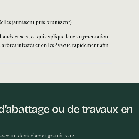
lles jaunissent puis brunissent)
 chauds et secs, ce qui explique leur augmentation
s arbres infestés et on les évacue rapidement afin
 d’abattage ou de travaux en
vec un devis clair et gratuit, sans