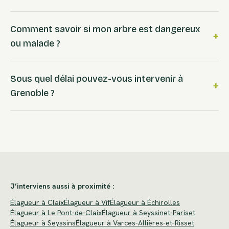
Comment savoir si mon arbre est dangereux
+
ou malade ?
Sous quel délai pouvez-vous intervenir à
+
Grenoble ?
J’interviens aussi à proximité :
Élagueur à Claix
Élagueur à Vif
Élagueur à Échirolles
Élagueur à Le Pont-de-Claix
Élagueur à Seyssinet-Pariset
Élagueur à Seyssins
Élagueur à Varces-Allières-et-Risset