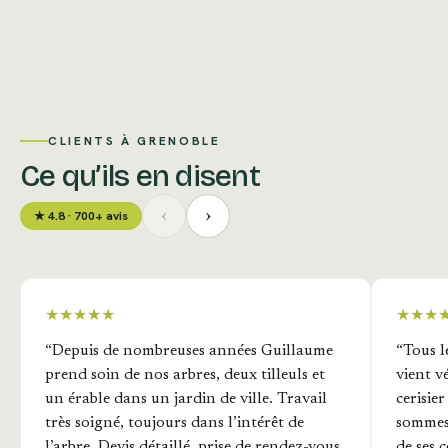
CLIENTS À GRENOBLE
Ce qu’ils en disent
‹
›
★ 4.8 · 700+ avis
★★★★★
★★★
“Depuis de nombreuses années Guillaume
“Tous l
prend soin de nos arbres, deux tilleuls et
vient vé
un érable dans un jardin de ville. Travail
cerisie
très soigné, toujours dans l’intérêt de
sommes 
l’arbre. Devis détaillé, prise de rendez-vous
de ses c