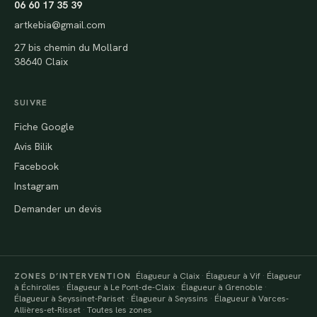
06 60 17 35 39
artkebia@gmail.com
27 bis chemin du Mollard
38640 Claix
SUIVRE
Fiche Google
Avis Bilik
Facebook
Instagram
Demander un devis
ZONES D’INTERVENTION
Élagueur à Claix
·
Élagueur à Vif
·
Élagueur
à Échirolles
·
Élagueur à Le Pont-de-Claix
·
Élagueur à Grenoble
·
Élagueur à Seyssinet-Pariset
·
Élagueur à Seyssins
·
Élagueur à Varces-
Allières-et-Risset
·
Toutes les zones