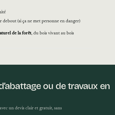
mité
urir debout (si ça ne met personne en danger)
aturel de la forêt
, du bois vivant au bois
 d’abattage ou de travaux en
vec un devis clair et gratuit, sans