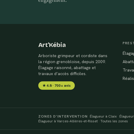
engagement.
PRES
Art’Kébia
Élaga
Arboriste grimpeur et cordiste dans
la région grenobloise, depuis 2009.
Abatt
Élagage raisonné, abattage et
Trava
travaux d’accès difficiles.
Réali
★ 4.8 · 700+ avis
ZONES D’INTERVENTION
Élagueur à Claix
·
Élagueur
Élagueur à Varces-Allières-et-Risset
·
Toutes les zones