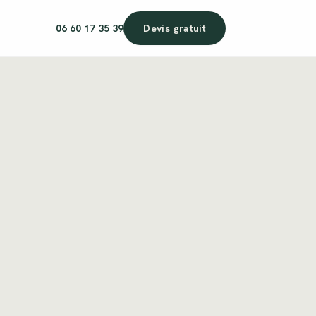
06 60 17 35 39
Devis gratuit
ART’KÉBIA