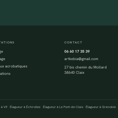
TATIONS
CONTACT
ge
06 60 17 35 39
age
artkebia@gmail.com
ux acrobatiques
27 bis chemin du Mollard
38640 Claix
sations
 à Vif
·
Élagueur à Échirolles
·
Élagueur à Le Pont-de-Claix
·
Élagueur à Grenoble