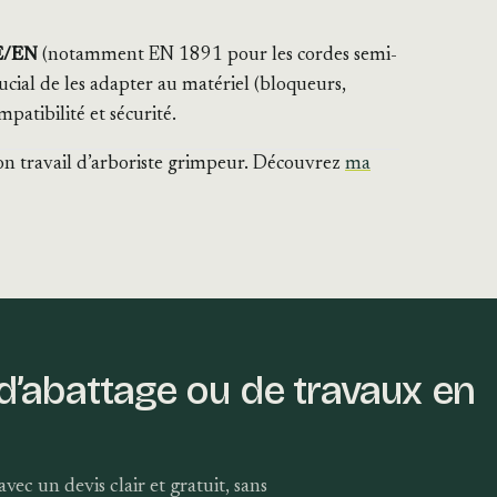
E/EN
(notamment EN 1891 pour les cordes semi-
crucial de les adapter au matériel (bloqueurs,
atibilité et sécurité.
n travail d’arboriste grimpeur. Découvrez
ma
 d’abattage ou de travaux en
vec un devis clair et gratuit, sans