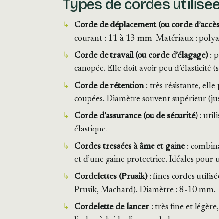
Types de cordes utilisé
Corde de déplacement (ou corde d’accès
courant : 11 à 13 mm. Matériaux : polya
Corde de travail (ou corde d’élagage)
: p
canopée. Elle doit avoir peu d’élasticité (
Corde de rétention
: très résistante, el
coupées. Diamètre souvent supérieur (ju
Corde d’assurance (ou de sécurité)
: util
élastique.
Cordes tressées à âme et gaine
: combina
et d’une gaine protectrice. Idéales pour u
Cordelettes (Prusik)
: fines cordes util
Prusik, Machard). Diamètre : 8-10 mm.
Cordelette de lancer
: très fine et légè