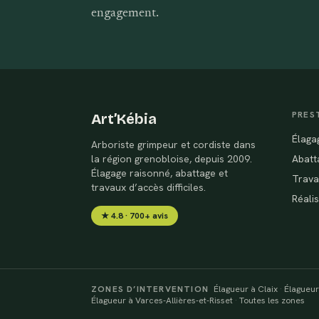
engagement.
PRES
Art’Kébia
Élaga
Arboriste grimpeur et cordiste dans
la région grenobloise, depuis 2009.
Abatt
Élagage raisonné, abattage et
Trava
travaux d’accès difficiles.
Réali
★ 4.8 · 700+ avis
ZONES D’INTERVENTION
Élagueur à Claix
·
Élagueur
Élagueur à Varces-Allières-et-Risset
·
Toutes les zones